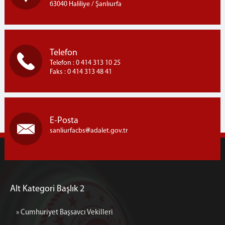
63040 Haliliye / Şanlıurfa
Telefon
Telefon : 0 414 313 10 25
Faks : 0 414 313 48 41
E-Posta
sanliurfacbs
adalet.gov.tr
Alt Kategori Başlık 2
» Cumhuriyet Başsavcı Vekilleri