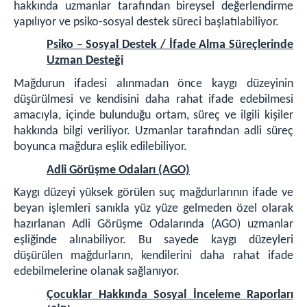
hakkında uzmanlar tarafından bireysel değerlendirme
İletişim Merkez Adliye
yapılıyor ve psiko-sosyal destek süreci başlatılabiliyor.
İletişim İcra Müdürlüğü
Psiko – Sosyal Destek / İfade Alma Süreçlerinde
İletişim Ek Hizmet Binası
Uzman Desteği
Mağdurun ifadesi alınmadan önce kaygı düzeyinin
düşürülmesi ve kendisini daha rahat ifade edebilmesi
amacıyla, içinde bulunduğu ortam, süreç ve ilgili kişiler
hakkında bilgi veriliyor. Uzmanlar tarafından adli süreç
boyunca mağdura eşlik edilebiliyor.
Adli Görüşme Odaları (AGO)
Kaygı düzeyi yüksek görülen suç mağdurlarının ifade ve
beyan işlemleri sanıkla yüz yüze gelmeden özel olarak
hazırlanan Adli Görüşme Odalarında (AGO) uzmanlar
eşliğinde alınabiliyor. Bu sayede kaygı düzeyleri
düşürülen mağdurların, kendilerini daha rahat ifade
edebilmelerine olanak sağlanıyor.
Çocuklar Hakkında Sosyal İnceleme Raporları