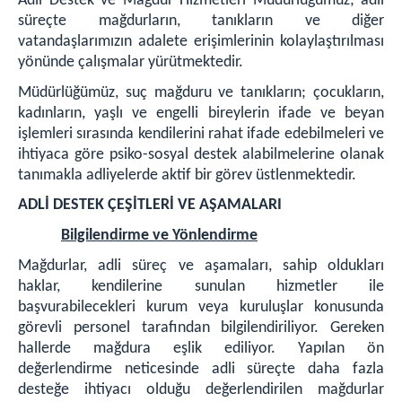
Adli Destek ve Mağdur Hizmetleri Müdürlüğümüz; adli
ADLİYEMİZ
süreçte mağdurların, tanıkların ve diğer
vatandaşlarımızın adalete erişimlerinin kolaylaştırılması
Komisyon Başkanı
yönünde çalışmalar yürütmektedir.
Adli Destek ve Mağdur Hizmetleri Müdürlüğü
Müdürlüğümüz, suç mağduru ve tanıkların; çocukların,
Mülhakat Adliyeler
kadınların, yaşlı ve engelli bireylerin ifade ve beyan
Akçakale Adliyesi
işlemleri sırasında kendilerini rahat ifade edebilmeleri ve
Bozova Adliyesi
ihtiyaca göre psiko-sosyal destek alabilmelerine olanak
Harran Adliyesi
tanımakla adliyelerde aktif bir görev üstlenmektedir.
Suruç Adliyesi
ADLİ DESTEK ÇEŞİTLERİ VE AŞAMALARI
Faaliyet Raporları
Bilgilendirme ve Yönlendirme
İcra Müdürlüğü
Mağdurlar, adli süreç ve aşamaları, sahip oldukları
FOTOĞRAFLAR
haklar, kendilerine sunulan hizmetler ile
Şanlıurfa Adliyesi
başvurabilecekleri kurum veya kuruluşlar konusunda
görevli personel tarafından bilgilendiriliyor. Gereken
Maşuk Adliye Lojmanları
hallerde mağdura eşlik ediliyor. Yapılan ön
Batıkent Adliye Lojmanları
değerlendirme neticesinde adli süreçte daha fazla
İLETİŞİM
desteğe ihtiyacı olduğu değerlendirilen mağdurlar